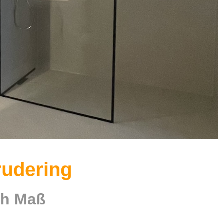
rudering
ach Maß