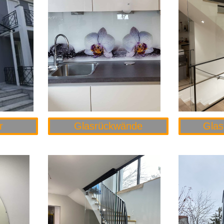
r
Glasrückwände
Glas