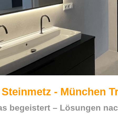
 Steinmetz - München T
as begeistert – Lösungen n