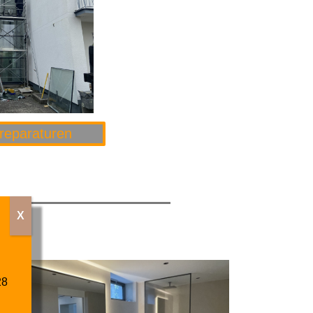
reparaturen
X
28