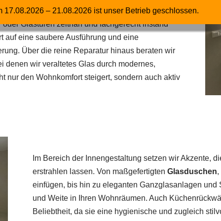
udes zu gewährleisten. Unser Team sorgt dafür,
 17.08.2026 – 21.08.2026 ist unser Betrieb geschlossen.
 oder Glastüren zeitnah und fachgerecht instand
t auf eine saubere Ausführung und eine
erung. Über die reine Reparatur hinaus beraten wir
i denen wir veraltetes Glas durch modernes,
cht nur den Wohnkomfort steigert, sondern auch aktiv
Im Bereich der Innengestaltung setzen wir Akzente, d
erstrahlen lassen. Von maßgefertigten
Glasduschen
,
einfügen, bis hin zu eleganten Ganzglasanlagen und 
und Weite in Ihren Wohnräumen. Auch Küchenrückw
Beliebtheit, da sie eine hygienische und zugleich stil