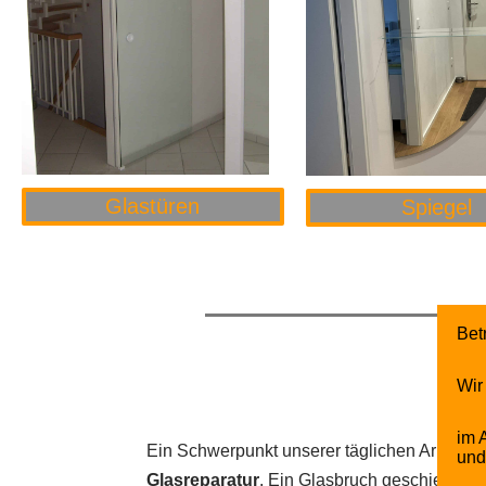
Glastüren
Spiegel
Bet
Wir
im 
Ein Schwerpunkt unserer täglichen Arbeit li
und
Glasreparatur
. Ein Glasbruch geschieht oft