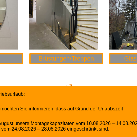
Brüstungen/Treppen
Glas
riebsurlaub:
 möchten Sie informieren, dass auf Grund der Urlaubszeit
August unsere Montagekapazitäten vom 10.08.2026 – 14.08.20
egt in der schnellen und zuverlässigen
 vom 24.08.2026 – 28.08.2026 eingeschränkt sind.
 unerwartet und erfordert sofortiges Handeln, um die